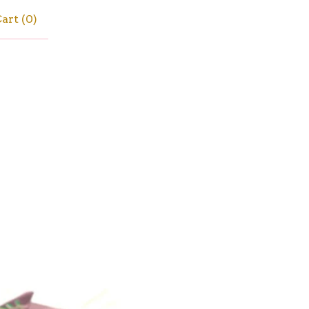
art (
0
)