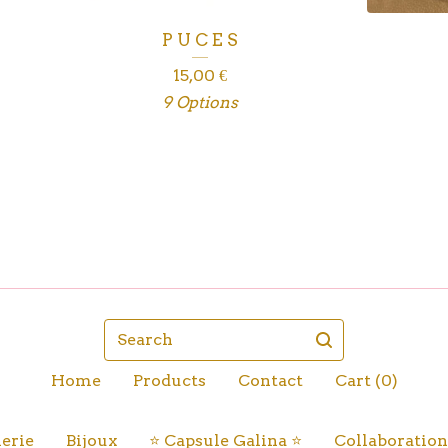
P U C E S
15,00
€
9 Options
Search
Home
Products
Contact
Cart (
0
)
erie
Bijoux
⭐️ Capsule Galina ⭐️
Collaboration