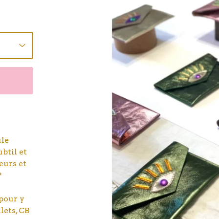
ule
btil et
eurs et
?
 pour y
llets, CB