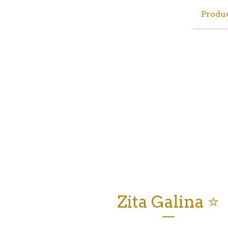
Produ
Zita Galina ⭐️