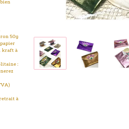
 bien
d
viron 50g
 papier
 kraft à
itaine :
gnerez
 TVA)
etrait à